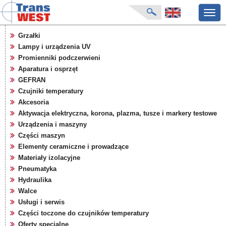
Przeł
nawig
strona główna
Grzałki
aktualności
Lampy i urządzenia UV
o firmie
Promienniki podczerwieni
katalog produktów
Aparatura i osprzęt
GEFRAN
producenci
Czujniki temperatury
karty zapytań
Akcesoria
pliki do pobrania
Aktywacja elektryczna, korona, plazma, tusze i markery testowe
targi
Urządzenia i maszyny
Części maszyn
Elementy ceramiczne i prowadzące
Materiały izolacyjne
Pneumatyka
Hydraulika
Walce
Usługi i serwis
Części toczone do czujników temperatury
Oferty specjalne