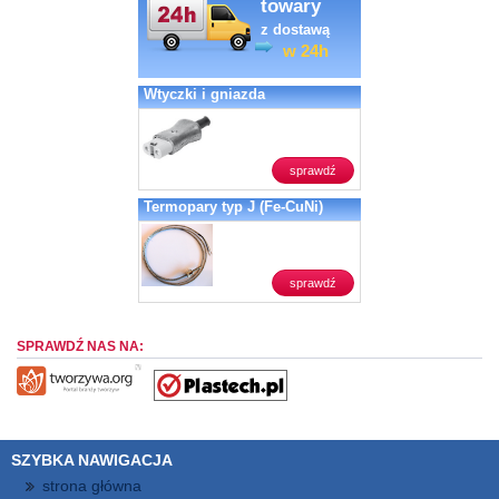
towary
z dostawą
w 24h
Wtyczki i gniazda
sprawdź
Termopary typ J (Fe-CuNi)
sprawdź
SPRAWDŹ NAS NA:
SZYBKA NAWIGACJA
strona główna