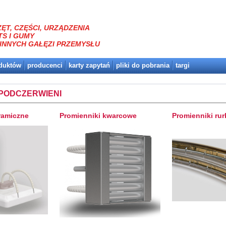
ĘT, CZĘŚCI, URZĄDZENIA
TS I GUMY
INNYCH GAŁĘZI PRZEMYSŁU
oduktów
producenci
karty zapytań
pliki do pobrania
targi
 PODCZERWIENI
ramiczne
Promienniki kwarcowe
Promienniki ru