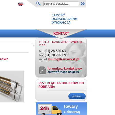
JAKOŚĆ
DOŚWIADCZENIE
INNOWACJA
KONTAKT
P.P.H.U. TRANS-WEST GmbH Sp.
z o.o.
(61) 28 526 63
tel.:
(61) 28 702 65
fax:
rkowe
biuro@transwest.pl
e-mail:
formularz kontaktowy
sprawdź mapę dojazdu
PRZEGLĄD PRODUKTÓW DO
POBRANIA
pobierz
towary
z dostawą