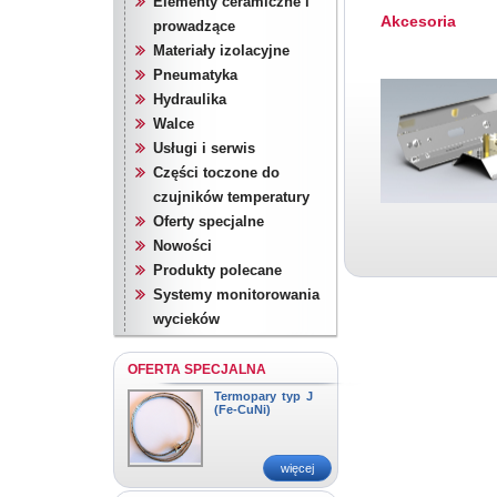
Elementy ceramiczne i
Akcesoria
prowadzące
Materiały izolacyjne
Pneumatyka
Hydraulika
Walce
Usługi i serwis
Części toczone do
czujników temperatury
Oferty specjalne
Nowości
Produkty polecane
Systemy monitorowania
wycieków
OFERTA SPECJALNA
Termopary typ J
(Fe-CuNi)
więcej