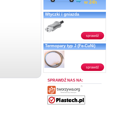
w 24h
Wtyczki i gniazda
sprawdź
Termopary typ J (Fe-CuNi)
sprawdź
SPRAWDŹ NAS NA: