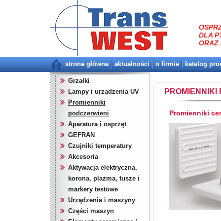
OSPRZ
DLA P
ORAZ 
strona główna
aktualności
o firmie
katalog pr
Grzałki
PROMIENNIKI
Lampy i urządzenia UV
Promienniki
Promienniki ce
podczerwieni
Aparatura i osprzęt
GEFRAN
Czujniki temperatury
Akcesoria
Aktywacja elektryczna,
korona, plazma, tusze i
markery testowe
Urządzenia i maszyny
Części maszyn