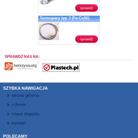
sprawdź
Termopary typ J (Fe-CuNi)
sprawdź
SPRAWDŹ NAS NA:
SZYBKA NAWIGACJA
strona główna
o firmie
mapa dojazdu
kontakt
POLECAMY