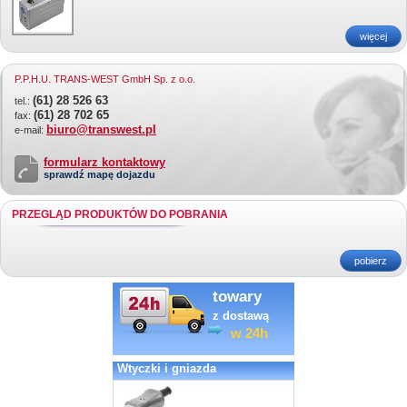
więcej
P.P.H.U. TRANS-WEST GmbH Sp. z o.o.
(61) 28 526 63
tel.:
(61) 28 702 65
fax:
biuro@transwest.pl
e-mail:
formularz kontaktowy
sprawdź mapę dojazdu
PRZEGLĄD PRODUKTÓW DO POBRANIA
pobierz
towary
z dostawą
w 24h
Wtyczki i gniazda