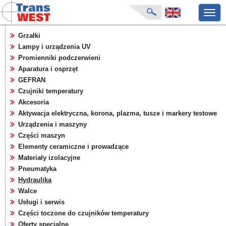
Przeł
nawig
strona główna
Grzałki
aktualności
Lampy i urządzenia UV
o firmie
Promienniki podczerwieni
katalog produktów
Aparatura i osprzęt
GEFRAN
producenci
Czujniki temperatury
karty zapytań
Akcesoria
pliki do pobrania
Aktywacja elektryczna, korona, plazma, tusze i markery testowe
targi
Urządzenia i maszyny
Części maszyn
Elementy ceramiczne i prowadzące
Materiały izolacyjne
Pneumatyka
Hydraulika
Walce
Usługi i serwis
Części toczone do czujników temperatury
Oferty specjalne