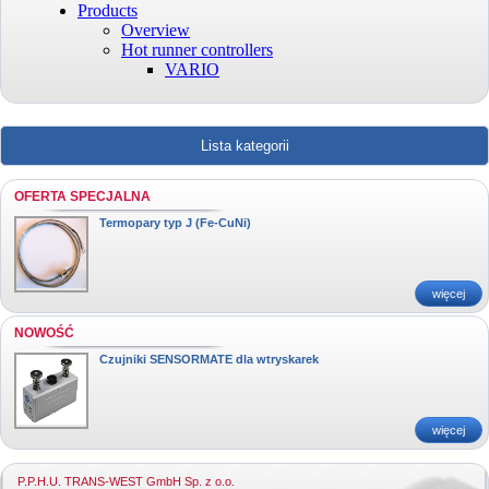
Lista kategorii
OFERTA SPECJALNA
Termopary typ J (Fe-CuNi)
więcej
NOWOŚĆ
Czujniki SENSORMATE dla wtryskarek
więcej
P.P.H.U. TRANS-WEST GmbH Sp. z o.o.