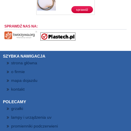
sprawdź
SPRAWDŹ NAS NA:
SZYBKA NAWIGACJA
strona główna
o firmie
mapa dojazdu
kontakt
POLECAMY
grzałki
lampy i urządzenia uv
promienniki podczerwieni