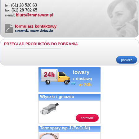
(61) 28 526 63
tel.:
(61) 28 702 65
fax:
biuro@transwest.pl
e-mail:
formularz kontaktowy
sprawdź mapę dojazdu
PRZEGLĄD PRODUKTÓW DO POBRANIA
pobierz
towary
z dostawą
w 24h
Wtyczki i gniazda
sprawdź
Termopary typ J (Fe-CuNi)