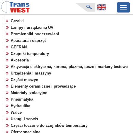
Przeł
nawig
strona główna
Grzałki
aktualności
Lampy i urządzenia UV
o firmie
Promienniki podczerwieni
katalog produktów
Aparatura i osprzęt
GEFRAN
producenci
Czujniki temperatury
karty zapytań
Akcesoria
pliki do pobrania
Aktywacja elektryczna, korona, plazma, tusze i markery testowe
targi
Urządzenia i maszyny
Części maszyn
Elementy ceramiczne i prowadzące
Materiały izolacyjne
Pneumatyka
Hydraulika
Walce
Usługi i serwis
Części toczone do czujników temperatury
Oferty specjalne