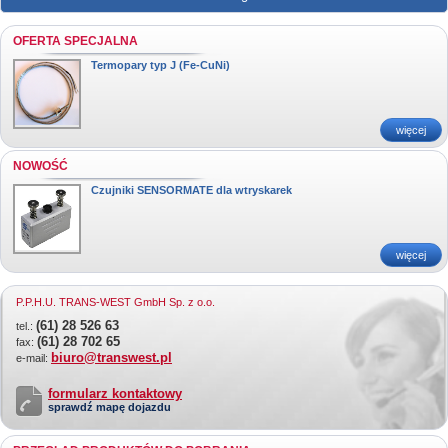
OFERTA SPECJALNA
Termopary typ J (Fe-CuNi)
więcej
NOWOŚĆ
Czujniki SENSORMATE dla wtryskarek
więcej
P.P.H.U. TRANS-WEST GmbH Sp. z o.o.
(61) 28 526 63
tel.:
(61) 28 702 65
fax:
biuro@transwest.pl
e-mail:
formularz kontaktowy
sprawdź mapę dojazdu