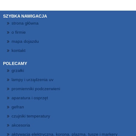
SZYBKA NAWIGACJA
strona główna
o firmie
mapa dojazdu
kontakt
POLECAMY
grzałki
lampy i urządzenia uv
promienniki podczerwieni
aparatura i osprzęt
gefran
czujniki temperatury
akcesoria
aktywacja elektryczna, korona, plazma, tusze i markery