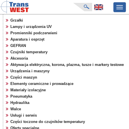
Przeł
nawig
strona główna
Grzałki
aktualności
Lampy i urządzenia UV
o firmie
Promienniki podczerwieni
katalog produktów
Aparatura i osprzęt
GEFRAN
producenci
Czujniki temperatury
karty zapytań
Akcesoria
pliki do pobrania
Aktywacja elektryczna, korona, plazma, tusze i markery testowe
targi
Urządzenia i maszyny
Części maszyn
Elementy ceramiczne i prowadzące
Materiały izolacyjne
Pneumatyka
Hydraulika
Walce
Usługi i serwis
Części toczone do czujników temperatury
Oferty specjalne