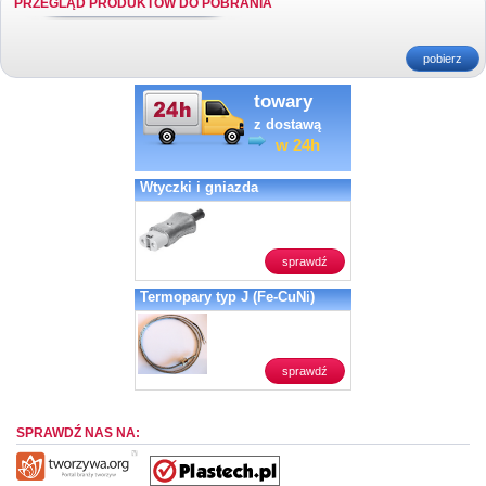
PRZEGLĄD PRODUKTÓW DO POBRANIA
pobierz
towary
z dostawą
w 24h
Wtyczki i gniazda
sprawdź
Termopary typ J (Fe-CuNi)
sprawdź
SPRAWDŹ NAS NA: