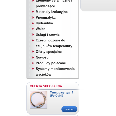
Elementy ceramiczne i
prowadzące
Materiały izolacyjne
Pneumatyka
Hydraulika
Walce
Usługi i serwis
Części toczone do
czujników temperatury
Oferty specjalne
Nowości
Produkty polecane
Systemy monitorowania
wycieków
OFERTA SPECJALNA
Termopary typ J
(Fe-CuNi)
więcej