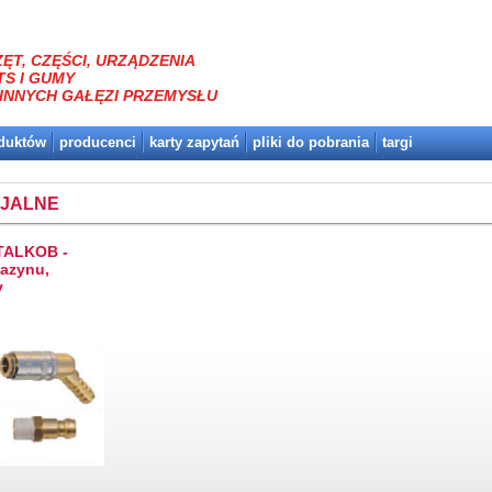
ĘT, CZĘŚCI, URZĄDZENIA
TS I GUMY
INNYCH GAŁĘZI PRZEMYSŁU
oduktów
producenci
karty zapytań
pliki do pobrania
targi
CJALNE
 TALKOB -
azynu,
y