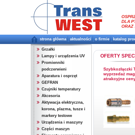
OSPRZ
DLA P
ORAZ 
strona główna
aktualności
o firmie
katalog pr
Grzałki
OFERTY SPE
Lampy i urządzenia UV
Promienniki
Szybkozłączki
podczerwieni
wyprzedaż mag
Aparatura i osprzęt
atrakcyjne cen
GEFRAN
Czujniki temperatury
Akcesoria
Aktywacja elektryczna,
korona, plazma, tusze i
markery testowe
Urządzenia i maszyny
Części maszyn