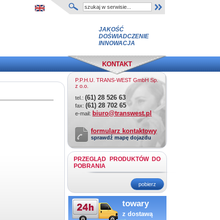
JAKOŚĆ
DOŚWIADCZENIE
INNOWACJA
KONTAKT
P.P.H.U. TRANS-WEST GmbH Sp.
z o.o.
(61) 28 526 63
tel.:
(61) 28 702 65
fax:
biuro@transwest.pl
e-mail:
formularz kontaktowy
sprawdź mapę dojazdu
PRZEGLĄD PRODUKTÓW DO
POBRANIA
pobierz
towary
z dostawą