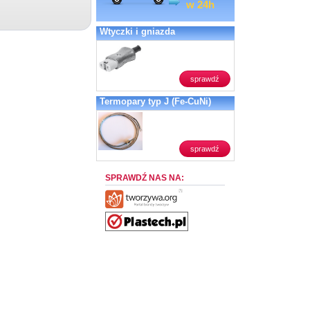
w 24h
Wtyczki i gniazda
sprawdź
Termopary typ J (Fe-CuNi)
sprawdź
SPRAWDŹ NAS NA: