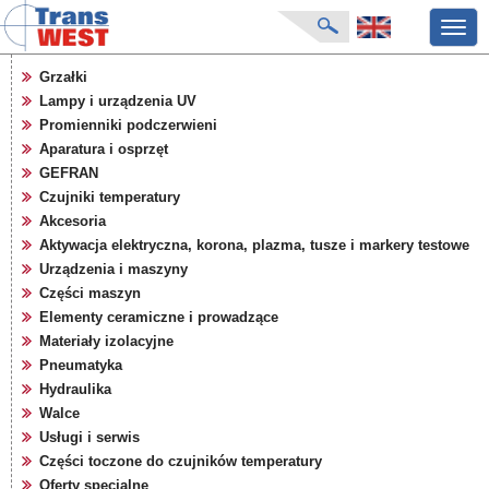
Przeł
nawig
strona główna
Grzałki
aktualności
Lampy i urządzenia UV
o firmie
Promienniki podczerwieni
katalog produktów
Aparatura i osprzęt
GEFRAN
producenci
Czujniki temperatury
karty zapytań
Akcesoria
pliki do pobrania
Aktywacja elektryczna, korona, plazma, tusze i markery testowe
targi
Urządzenia i maszyny
Części maszyn
Elementy ceramiczne i prowadzące
Materiały izolacyjne
Pneumatyka
Hydraulika
Walce
Usługi i serwis
Części toczone do czujników temperatury
Oferty specjalne