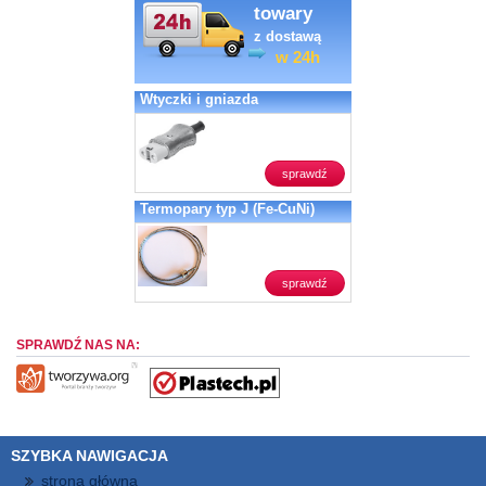
towary
z dostawą
w 24h
Wtyczki i gniazda
sprawdź
Termopary typ J (Fe-CuNi)
sprawdź
SPRAWDŹ NAS NA:
SZYBKA NAWIGACJA
strona główna