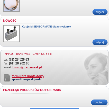
więcej
NOWOŚĆ
Czujniki SENSORMATE dla wtryskarek
więcej
P.P.H.U. TRANS-WEST GmbH Sp. z o.o.
(61) 28 526 63
tel.:
(61) 28 702 65
fax:
biuro@transwest.pl
e-mail:
formularz kontaktowy
sprawdź mapę dojazdu
PRZEGLĄD PRODUKTÓW DO POBRANIA
pobierz