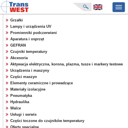
Przeł
nawig
strona główna
Grzałki
aktualności
Lampy i urządzenia UV
o firmie
Promienniki podczerwieni
katalog produktów
Aparatura i osprzęt
GEFRAN
producenci
Czujniki temperatury
karty zapytań
Akcesoria
pliki do pobrania
Aktywacja elektryczna, korona, plazma, tusze i markery testowe
targi
Urządzenia i maszyny
Części maszyn
Elementy ceramiczne i prowadzące
Materiały izolacyjne
Pneumatyka
Hydraulika
Walce
Usługi i serwis
Części toczone do czujników temperatury
Oferty specjalne