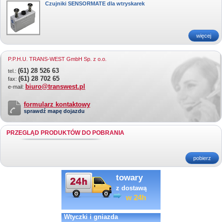
Czujniki SENSORMATE dla wtryskarek
więcej
P.P.H.U. TRANS-WEST GmbH Sp. z o.o.
(61) 28 526 63
tel.:
(61) 28 702 65
fax:
biuro@transwest.pl
e-mail:
formularz kontaktowy
sprawdź mapę dojazdu
PRZEGLĄD PRODUKTÓW DO POBRANIA
pobierz
towary
z dostawą
w 24h
Wtyczki i gniazda