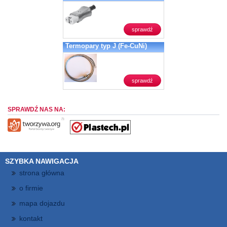
sprawdź
Termopary typ J (Fe-CuNi)
sprawdź
SPRAWDŹ NAS NA:
SZYBKA NAWIGACJA
strona główna
o firmie
mapa dojazdu
kontakt