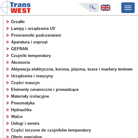
Przeł
nawig
strona główna
Grzałki
aktualności
Lampy i urządzenia UV
o firmie
Promienniki podczerwieni
katalog produktów
Aparatura i osprzęt
GEFRAN
producenci
Czujniki temperatury
karty zapytań
Akcesoria
pliki do pobrania
Aktywacja elektryczna, korona, plazma, tusze i markery testowe
targi
Urządzenia i maszyny
Części maszyn
Elementy ceramiczne i prowadzące
Materiały izolacyjne
Pneumatyka
Hydraulika
Walce
Usługi i serwis
Części toczone do czujników temperatury
Oferty specjalne