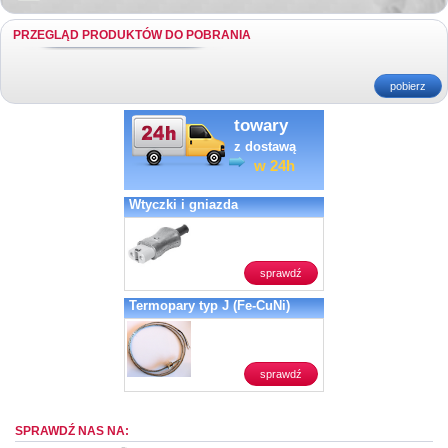
PRZEGLĄD PRODUKTÓW DO POBRANIA
pobierz
towary
z dostawą
w 24h
Wtyczki i gniazda
sprawdź
Termopary typ J (Fe-CuNi)
sprawdź
SPRAWDŹ NAS NA: