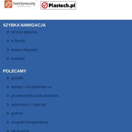
SZYBKA NAWIGACJA
strona główna
o firmie
mapa dojazdu
kontakt
POLECAMY
grzałki
lampy i urządzenia uv
promienniki podczerwieni
aparatura i osprzęt
gefran
czujniki temperatury
akcesoria