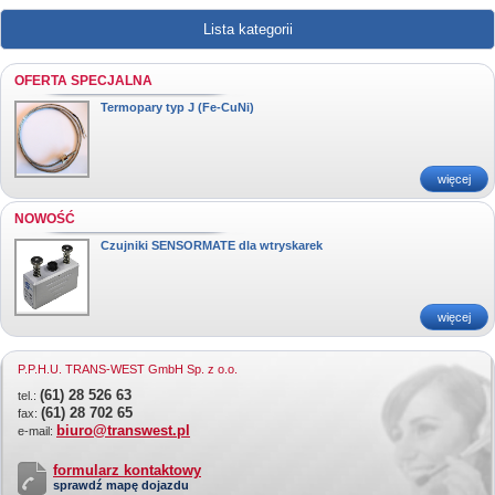
Lista kategorii
OFERTA SPECJALNA
Termopary typ J (Fe-CuNi)
więcej
NOWOŚĆ
Czujniki SENSORMATE dla wtryskarek
więcej
P.P.H.U. TRANS-WEST GmbH Sp. z o.o.
(61) 28 526 63
tel.:
(61) 28 702 65
fax:
biuro@transwest.pl
e-mail:
formularz kontaktowy
sprawdź mapę dojazdu