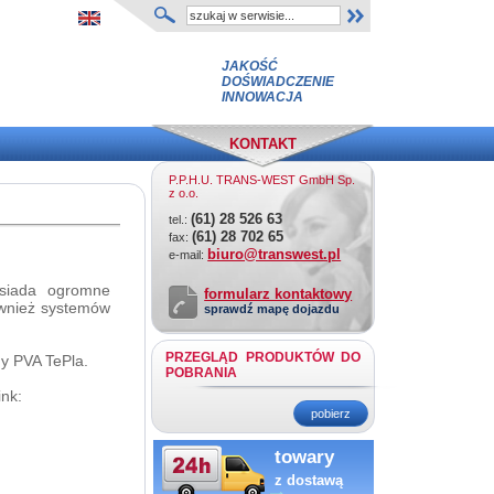
JAKOŚĆ
DOŚWIADCZENIE
INNOWACJA
KONTAKT
P.P.H.U. TRANS-WEST GmbH Sp.
z o.o.
(61) 28 526 63
tel.:
(61) 28 702 65
fax:
biuro@transwest.pl
e-mail:
osiada ogromne
formularz kontaktowy
ównież systemów
sprawdź mapę dojazdu
PRZEGLĄD PRODUKTÓW DO
my PVA TePla.
POBRANIA
ink:
pobierz
towary
z dostawą