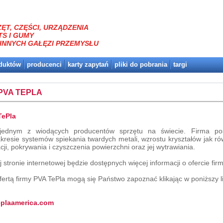
ĘT, CZĘŚCI, URZĄDZENIA
TS I GUMY
INNYCH GAŁĘZI PRZEMYSŁU
oduktów
producenci
karty zapytań
pliki do pobrania
targi
PVA TEPLA
TePla
 jednym z wiodących producentów sprzętu na świecie. Firma p
kresie systemów spiekania twardych metali, wzrostu kryształów jak r
ji, pokrywania i czyszczenia powierzchni oraz jej wytrawiania.
 stronie internetowej będzie dostępnych więcej informacji o ofercie fir
fertą firmy PVA TePla mogą się Państwo zapoznać klikając w poniższy l
eplaamerica.com