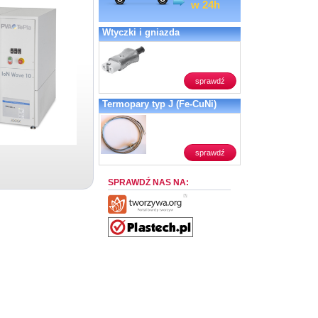
w 24h
Wtyczki i gniazda
sprawdź
Termopary typ J (Fe-CuNi)
sprawdź
SPRAWDŹ NAS NA: