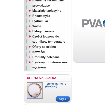
Elementy ceramiczne i
prowadzące
Materiały izolacyjne
Pneumatyka
Hydraulika
Walce
Usługi i serwis
Części toczone do
czujników temperatury
Oferty specjalne
Nowości
Produkty polecane
Systemy monitorowania
wycieków
OFERTA SPECJALNA
Termopary typ J
(Fe-CuNi)
więcej