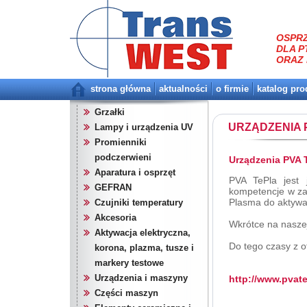
OSPRZ
DLA P
ORAZ 
strona główna
aktualności
o firmie
katalog pr
Grzałki
URZĄDZENIA 
Lampy i urządzenia UV
Promienniki
podczerwieni
Urządzenia PVA 
Aparatura i osprzęt
PVA TePla jest
GEFRAN
kompetencje w za
Plasma do aktywac
Czujniki temperatury
Akcesoria
Wkrótce na naszej
Aktywacja elektryczna,
Do tego czasy z o
korona, plazma, tusze i
markery testowe
Urządzenia i maszyny
http://www.pvat
Części maszyn