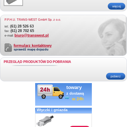
więcej
P.P.H.U. TRANS-WEST GmbH Sp. z o.o.
(61) 28 526 63
tel.:
(61) 28 702 65
fax:
biuro@transwest.pl
e-mail:
formularz kontaktowy
sprawdź mapę dojazdu
PRZEGLĄD PRODUKTÓW DO POBRANIA
pobierz
towary
z dostawą
w 24h
Wtyczki i gniazda