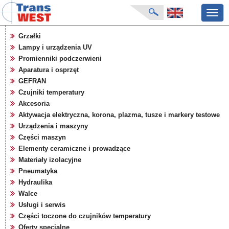
Przeł
nawig
strona główna
Grzałki
aktualności
Lampy i urządzenia UV
o firmie
Promienniki podczerwieni
katalog produktów
Aparatura i osprzęt
GEFRAN
producenci
Czujniki temperatury
karty zapytań
Akcesoria
pliki do pobrania
Aktywacja elektryczna, korona, plazma, tusze i markery testowe
targi
Urządzenia i maszyny
Części maszyn
Elementy ceramiczne i prowadzące
Materiały izolacyjne
Pneumatyka
Hydraulika
Walce
Usługi i serwis
Części toczone do czujników temperatury
Oferty specjalne