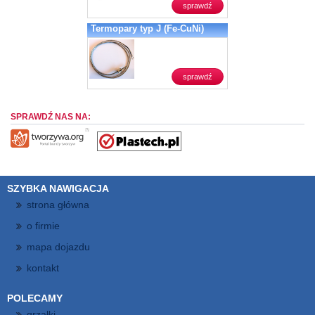
sprawdź
Termopary typ J (Fe-CuNi)
sprawdź
SPRAWDŹ NAS NA:
SZYBKA NAWIGACJA
strona główna
o firmie
mapa dojazdu
kontakt
POLECAMY
grzałki